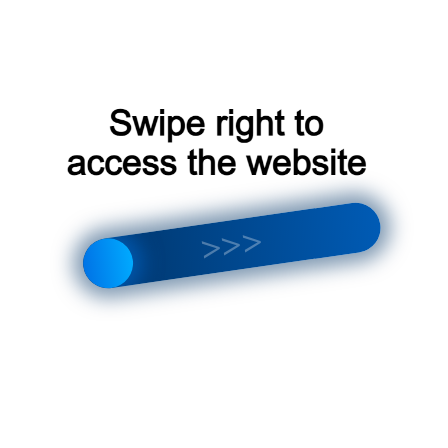
Segatoys ⏤ это компания, которая предлагает широкий ас
интереса к науке и технологиям․ Их продукция помогает д
развивая критическое мышление и творческие способност
Высокое качество
: Все товары от Segatoys отличаютс
Разнообразие
: В ассортименте компании представлен
моделей до книг и игр․
Оригинальность
: Segatoys предлагает уникальные и о
запомнятся․
Подарки детям 14
Интересные факты о Segatoys
Segatoys ー это не просто компания, которая продает това